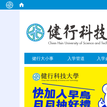
:::
健行大小事
入学管道
入学