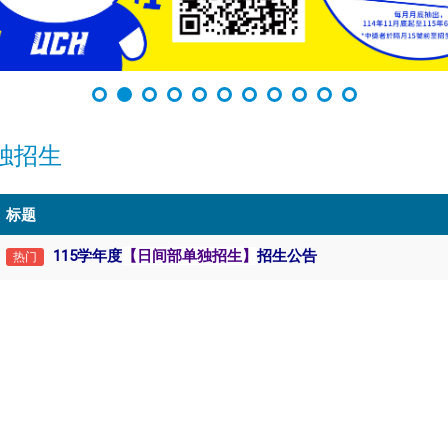
独招生
标题
115学年度
【日间部单独招生】
招生公告
热门