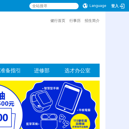
Language
登入
:::
健行首页
行事历
招生简介
准备指引
进修部
选才办公室