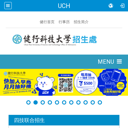
UCH
:::
健行首页
行事历
招生简介
:::
MENU
:::
四技联合招生