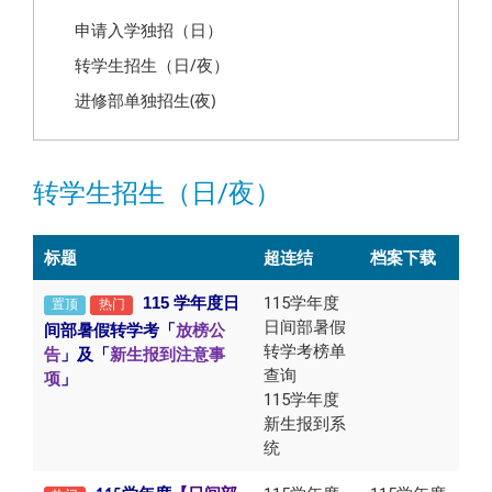
申请入学独招（日）
转学生招生（日/夜）
进修部单独招生(夜)
转学生招生（日/夜）
标题
超连结
档案下载
115
学年度日
115学年度
置顶
热门
日间部暑假
间部暑假转学考「
放榜公
转学考榜单
告
」及「
新生报到注意事
查询
项
」
115学年度
新生报到系
统