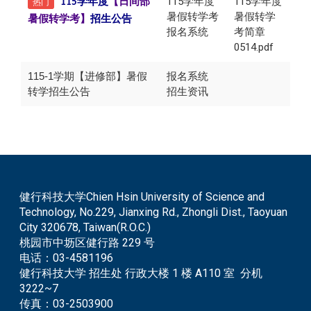
115学年度
115学年度
学年度
【日间部
热门
115
暑假转学考
暑假转学
暑假转学考】
招生公告
报名系统
考简章
0514.pdf
115-1学期【进修部】暑假
报名系统
转学招生公告
招生资讯
健行科技大学Chien Hsin University of Science and
Technology, No.229, Jianxing Rd., Zhongli Dist., Taoyuan
City 320678, Taiwan(R.O.C.)
桃园市中坜区健行路 229 号
电话：
03-4581196
健行科技大学 招生处 行政大楼 1 楼 A110 室 分机
3222~7
传真：
03-2503900