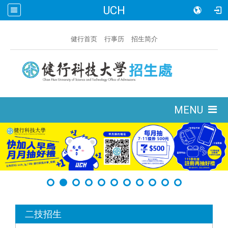
UCH
:::
健行首页
行事历
招生简介
:::
MENU
:::
二技招生