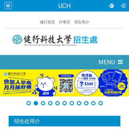
UCH
:::
健行首页
行事历
招生简介
:::
MENU
:::
招生处简介