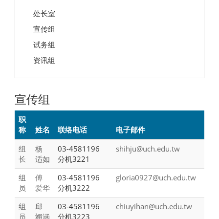
处长室
宣传组
试务组
资讯组
宣传组
职
称
姓名
联络电话
电子邮件
组
杨
03-4581196
shihju@uch.edu.tw
长
适如
分机3221
组
傅
03-4581196
gloria0927@uch.edu.tw
员
爱华
分机3222
组
邱
03-4581196
chiuyihan@uch.edu.tw
员
翊涵
分机3223