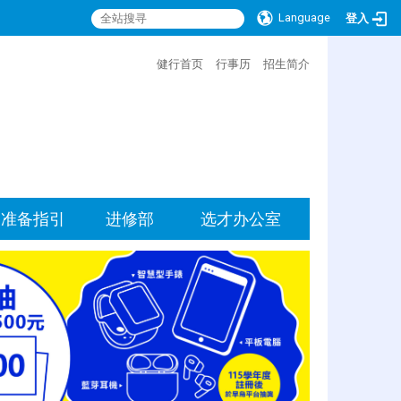
Language
登入
:::
健行首页
行事历
招生简介
准备指引
进修部
选才办公室