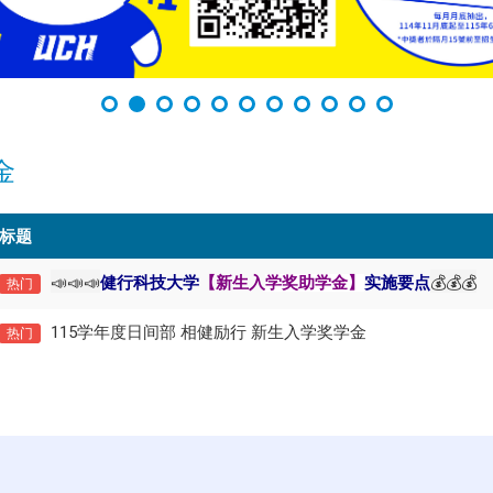
金
标题
📣📣📣
💰💰💰
健行科技大学
【新生入
学奖助学金】
实施要点
热门
115学年度日间部 相健励行 新生入学奖学金
热门