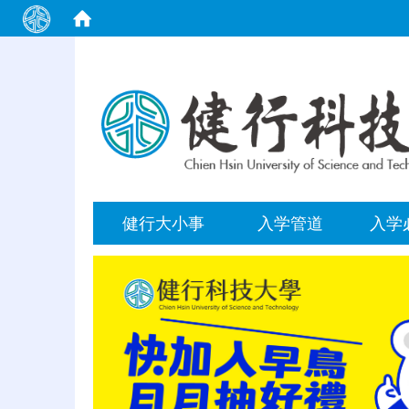
:::
健行大小事
入学管道
入学