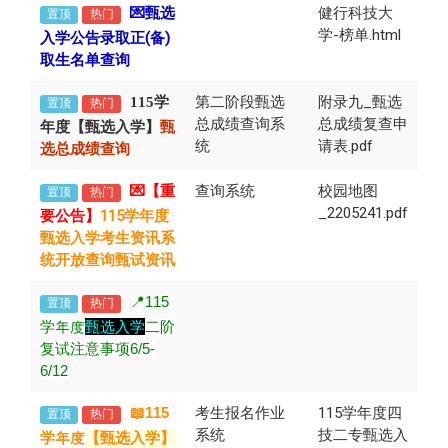
💌甄选
健行科技大
置顶
热门
学-榜单.html
入学公告录取正(备)
取生名单查询
第二阶段甄选
附录九_甄选
115学
置顶
热门
总成绩查询系
总成绩复查申
年度【甄选入学】
甄
统
请表.pdf
选总成绩查询
💌【重
查询系统
校园地图
置顶
热门
_2205241.pdf
要公告】
115学年度
甄选入学考生资讯系
统开放查询甄试资讯
📍115
置顶
热门
学年度
甄选入学
二阶
复试注意事项6/5-
6/12
📖
115
考生报名作业
115学年度四
置顶
热门
系统
技二专甄选入
学年度
【甄选入学】