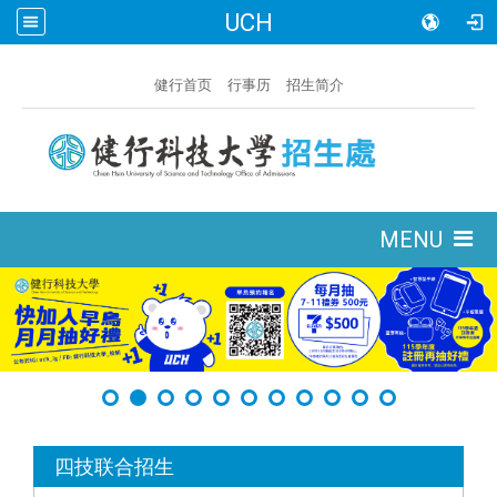
UCH
:::
健行首页
行事历
招生简介
:::
MENU
:::
四技联合招生