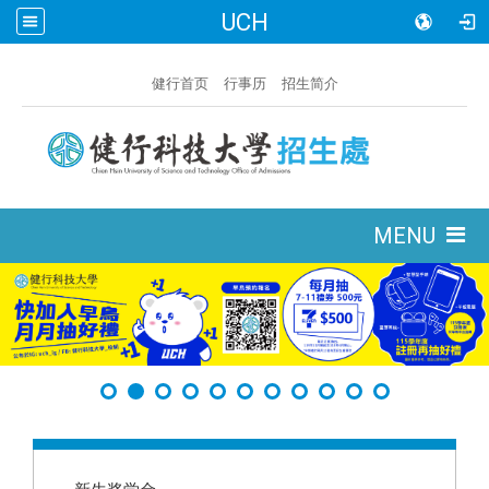
UCH
:::
健行首页
行事历
招生简介
:::
MENU
:::