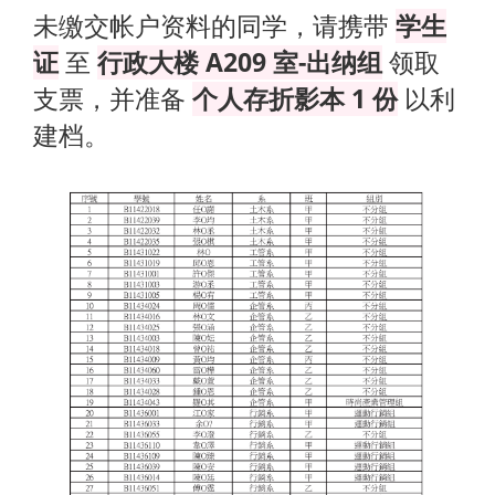
未缴交帐户资料的同学，请携带
学生
证
至
行政大楼 A209 室-出纳组
领取
支票，并准备
个人存折影本 1 份
以利
建档。