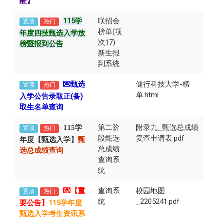
醒】
115学
联招会
置顶
热门
榜单(项
年度四技甄选入学放
次17)
榜暨报到公告
新生报
到系统
💌甄选
健行科技大学-榜
置顶
热门
单.html
入学公告录取正(备)
取生名单查询
第二阶
附录九_甄选总成绩
115学
置顶
热门
段甄选
复查申请表.pdf
年度【甄选入学】
甄
总成绩
选总成绩查询
查询系
统
💌【重
查询系
校园地图
置顶
热门
统
_2205241.pdf
要公告】
115学年度
甄选入学考生资讯系