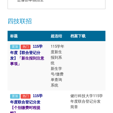
四技联招
标题
超连结
档案下载
115
学
115学年
置顶
热门
度新生
年度【联合登记分
报到系
发】
「新生报到注意
统
事项」
新生学
号/缴费
单查询
系统
115
健行科技大学115学
学
置顶
热门
年度联合登记分发
年度联合登记分发
简章
【
个别缴费时程提