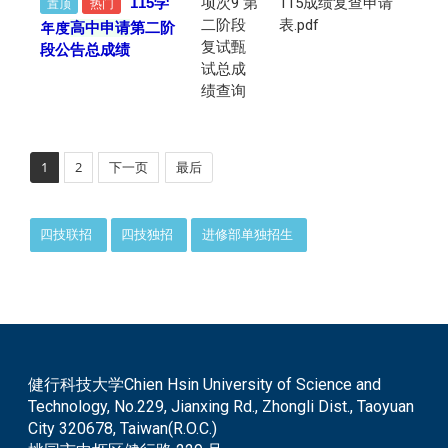
115
学
项次9 第
115成绩复查申请
置顶
热门
二阶段
表.pdf
年度
高中申请
第二阶
复试甄
段公告总成绩
试总成
绩查询
1
2
下一页
最后
:::
四技联招
四技独招
进修部单独招生
健行科技大学Chien Hsin University of Science and
Technology, No.229, Jianxing Rd., Zhongli Dist., Taoyuan
City 320678, Taiwan(R.O.C.)