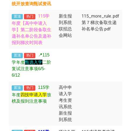
统开放查询甄试资讯
115学
新生报
115_more_rule..pdf
置顶
热门
到系统
第７梯次备取生递
年度【高中申请入
联招总
补名单公告.pdf
第二阶段备取生
学】
会网站
递补名单公告及递补
报到梯次时间表
📍115
置顶
热门
学年度
甄选入学
二阶
复试注意事项6/5-
6/12
115
学
高中申
置顶
热门
请入学
年度
四技申请入学
放
考生资
榜及报到注意事项
讯系统
新生报
到系统