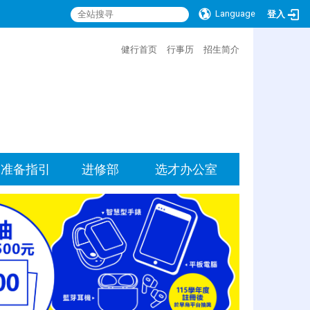
Language
登入
:::
健行首页
行事历
招生简介
准备指引
进修部
选才办公室