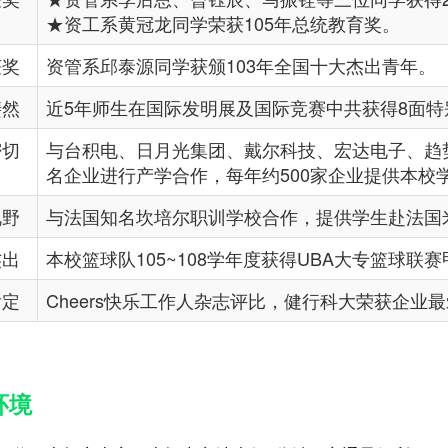
★资工系黄冠龙同学荣获105年总统教育奖。
获奖
资管系邱泰源同学获颁103年全国十大杰出青年。
斐然
近5年师生在国际发明展及国际竞赛中共获得8面特别
密切
与台积电、日月光集团、戴尔科技、宏达电子、趋势
名企业进行产学合作，每年约500家企业提供本校
视野
与法国知名坎培尔职训学校合作，提供学生赴法国
杰出
本校篮球队105~108学年度获得UBA大专篮球
肯定
Cheers快乐工作人杂志评比，健行科大荣获企业
环境