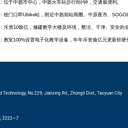
：
位于中坜市中心，中坜火车站步行8分钟，交通最便利。
：
校门口即Ubike站，附近中坜前站商圈、中原夜市、SOGO
：
斥资10馀亿，
修建教学大楼及环境，整洁、干净、安全的
：
教室100%设置电子化教学设备，年年斥资逾亿元更新软
hnology, No.229, Jianxing Rd., Zhongli Dist., Taoyuan City
3222~7