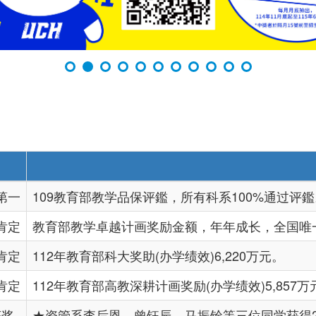
第一
109教育部教学品保评鑑，所有科系100%通过评鑑
肯定
教育部教学卓越计画奖励金额，年年成长，全国唯
肯定
112年教育部科大奖助(办学绩效)6,220万元。
肯定
112年教育部高教深耕计画奖励(办学绩效)5,857万
获奖
★资管系李后恩、曾钰辰、马振铨等三位同学获得2