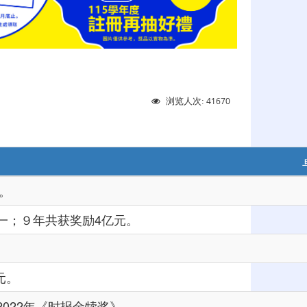
41670
浏览人次:
。
一；９年共获奖励4亿元。
元。
022年《时报金犊奖》。