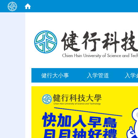
:::
健行大小事
入学管道
入学