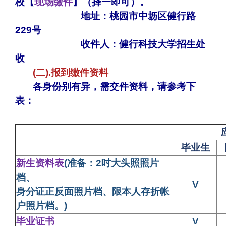
校【
现场缴件
】（择一即可）。
地址：桃园市中坜区健行路
229号
收件人：健行科技大学招生处
收
(
二).报到缴件资料
各身份别有异，需交件资料，请参考下
表：
毕业生
新生资料表
(
准备：2吋大头照照片
档、
V
身分证正反面照片档、限本人
存折帐
户照片档。)
毕业证书
V