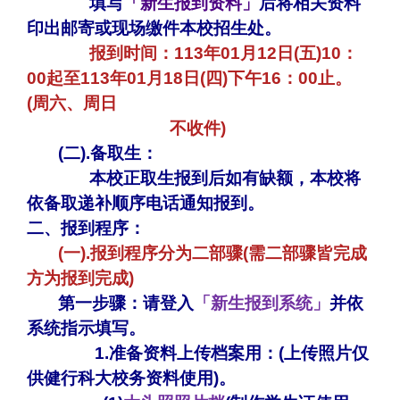
填写
「新生报到资料」
后将相关资料
印出邮寄或
现场缴件
本校招生处。
报到时间：113年01月12日(五)10：
00起至113年01月18日(四)下午16：00止。
(周六、周日
不收件)
(
二).备取生：
本校正取生报到后如有缺额，本校将
依备取递补顺序电话通知报到。
二、报到程序：
(一).报到程序分为二部骤(需二部骤皆完成
方为报到完成)
第一步骤
：请登入
「
新生报到系统
」
并依
系统指示填写。
1.准备资料上传档案用：(上传照片仅
供健行科大校务资料使用)。