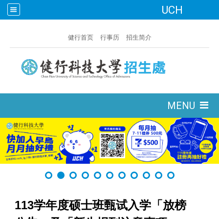
UCH
:::
健行首页
行事历
招生简介
:::
MENU
113学年度硕士班甄试入学「放榜