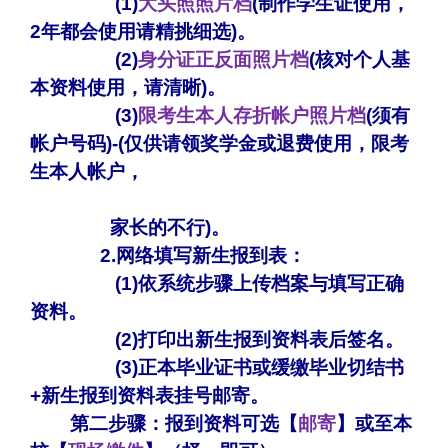
(1)
大头照照片档
(制作学生证使用，
2年都会使用请精挑细选)。
(2)
身分证正反面照片档
(核对个人基
本资料使用，请清晰)。
(3)
限考生本人存折帐户照片档
(须有
帐户号码)-(仅供请领奖学金或退费使用，限考
生本人帐户，
家长的不行)。
2.网络填写新生报到表：
(1)
依系统步骤上传档案与填写正确
资料。
(2)
打印出新生报到资料表后签名。
(3)
正本毕业证书或缓缴毕业切结书
+新生报到资料表挂号邮寄。
第二步骤：
报到资料可选【
邮寄
】或至本