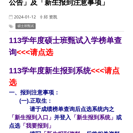
公告」及「新生报到注意事项」
2024-01-12
邱 资凯
硕士班甄试
113学年度
硕士班甄试入学
榜单查
询
<<<
请点选
113学年度
新生报到系统
<<<请点
选
一、报到注意事项：
(
一).正取生：
请于成绩榜单查询后点选系统内之
「新生报到入口」
并登入
「
新生报到系统
」
或
点选
「我要报到」