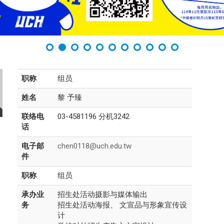
职称
组员
姓名
黎 予臻
联络电
03-4581196 分机3242
话
电子邮
chen0118@uch.edu.tw
件
职称
组员
承办业
招生处活动摄影与媒体输出
务
招生处活动海报、 文宣品与形象宣传设
计