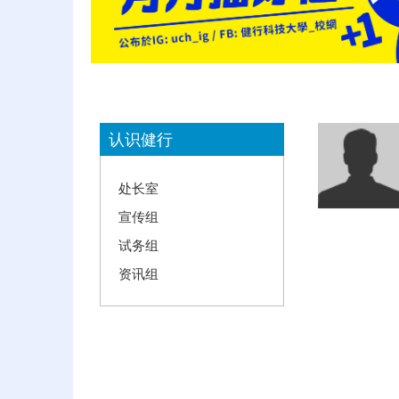
:::
认识健行
处长室
宣传组
试务组
资讯组