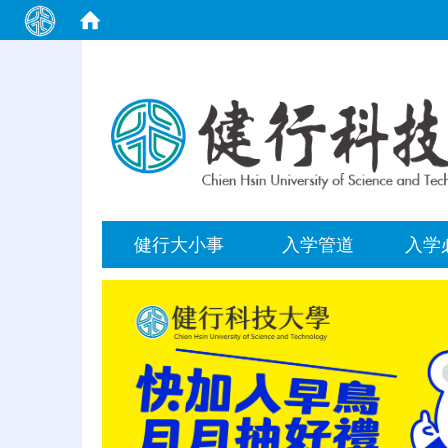
:::
健行大小事
入学管道
入学