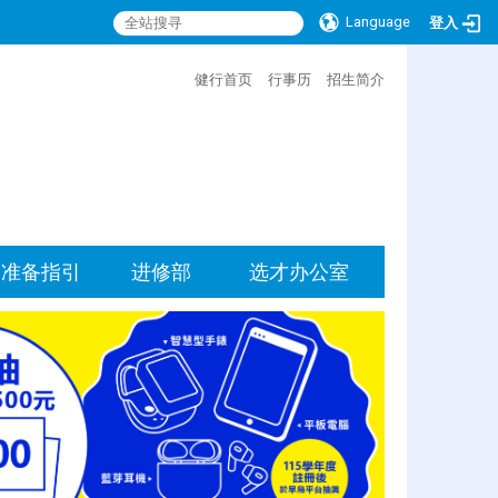
Language
登入
:::
健行首页
行事历
招生简介
准备指引
进修部
选才办公室