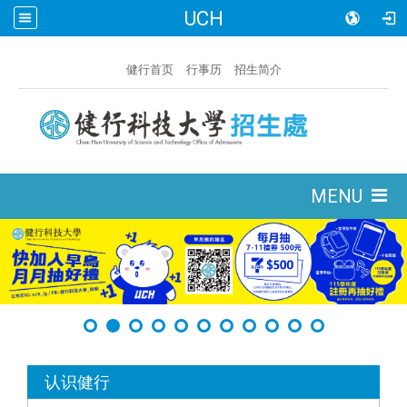
UCH
:::
健行首页
行事历
招生简介
:::
MENU
:::
认识健行