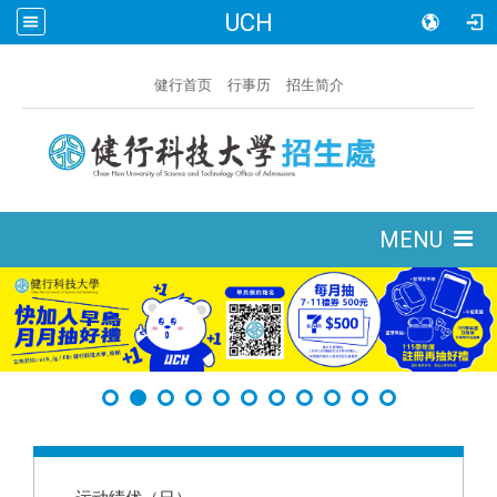
UCH
:::
健行首页
行事历
招生简介
:::
MENU
:::