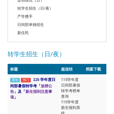
运动绩优（日）
转学生招生（日/夜）
产学携手
日间部单独招生
新住民
转学生招生（日/夜）
标题
超连结
档案下载
115
学年度日
115学年度
置顶
热门
日间部暑假
间部暑假转学考「
放榜公
转学考榜单
告
」及「
新生报到注意事
查询
项
」
115学年度
新生报到系
统