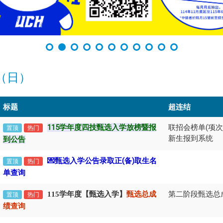
（日）
标题
超连结
115学年度四技甄选入学放榜暨报
联招会榜单(项次1
置顶
热门
新生报到系统
到公告
💌甄选
入学公告录取正(备)取生名
置顶
热门
单查询
第二阶段甄选总
115学年度【甄选入学】
甄选总成
置顶
热门
绩查询