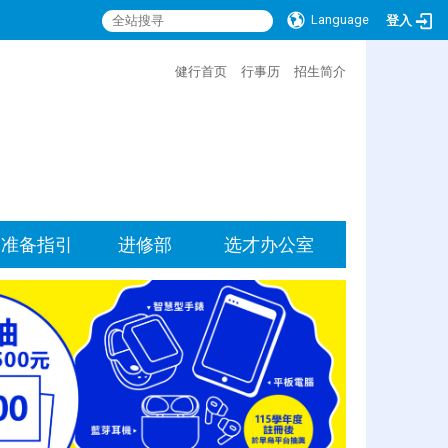
Language
登入
:::
健行首页
行事历
招生简介
准备指引
进修部
选才办公室