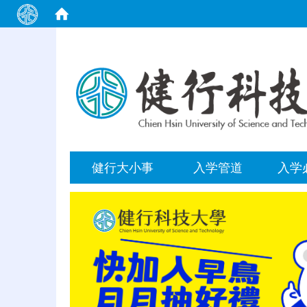
:::
健行大小事
入学管道
入学