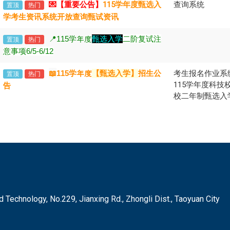
💌【重要公告】
115学年度甄选入
查询系统
置顶
热门
学考生资讯系统开放查询甄试资讯
📍115
学年度
甄选入学
二阶复试注
置顶
热门
意事项6/5-6/12
📖
115
学年度
【甄选入学】
招生公
考生报名作业系
置顶
热门
115学年度科技
告
校二年制甄选入
hnology, No.229, Jianxing Rd., Zhongli Dist., Taoyuan City