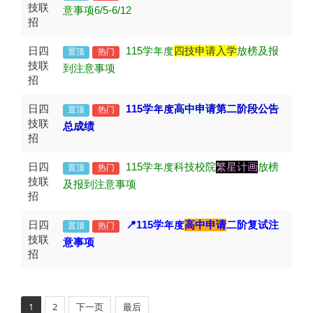
技联
意事项6/5-6/12
招
日四
115
学年度
四技申请入学
放榜及报
置顶
热门
技联
到注意事项
招
日四
115
学年度
高中申请
第二阶段公告
置顶
热门
技联
总成绩
招
日四
115
学年度科技校院
繁星计画
放榜
置顶
热门
技联
及报到注意事项
招
日四
📍115
学年度
高中申请
二阶复试注
置顶
热门
技联
意事项
招
1
2
下一页
最后