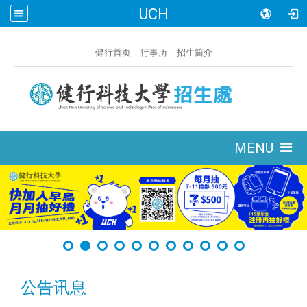
UCH
:::
健行首页
行事历
招生简介
:::
MENU
公告讯息