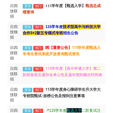
日四
115学年度【甄选入学】
甄选总成
置顶
热门
技联
绩查询
招
日四
115
学年度
技术型高中与科技大学
置顶
热门
技独
合作3+2新五专模式专班
招生公告
招
日四
💌【重要公告】
115学年度甄选入
置顶
热门
技联
学考生资讯系统开放查询甄试资讯
招
日四
第二
115学年度【高中申请入学】
置顶
热门
技联
阶段备取生递补名单公告及递补报到梯次时间表
招
日四
115学年度身心障碍学生升大学大
置顶
热门
技联
专校院甄试-放榜公告及报到注意事项
招
日四
📍115
学年度
甄选入学
二阶复试注
置顶
热门