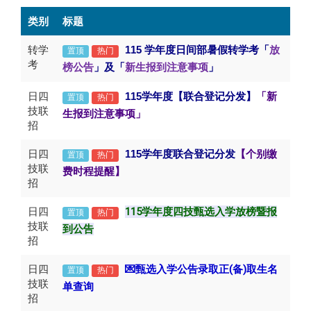
类别
标题
转学
115
学年度日间部暑假转学考「
放
置顶
热门
考
榜公告
」及「
新生报到注意事项
」
日四
115
学年度【联合登记分发】
「新
置顶
热门
技联
生报到注意事项」
招
日四
115
学年度联合登记分发
【
个别缴
置顶
热门
技联
费时程提醒】
招
日四
115学年度四技甄选入学放榜暨报
置顶
热门
技联
到公告
招
日四
💌甄选
入学公告录取正(备)取生名
置顶
热门
技联
单查询
招