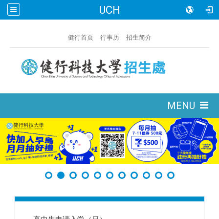
UCH
:::
健行首页
行事历
招生简介
:::
MENU
:::