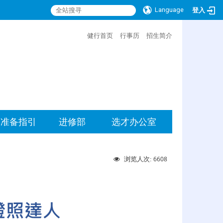
Language
登入
:::
健行首页
行事历
招生简介
准备指引
进修部
选才办公室
6608
浏览人次: