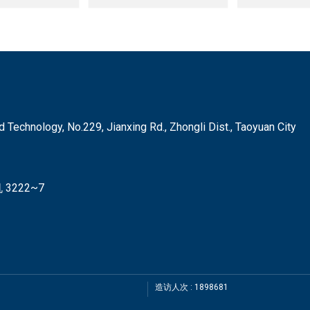
hnology, No.229, Jianxing Rd., Zhongli Dist., Taoyuan City
3222~7
造访人次 : 1898681