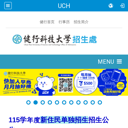
UCH
:::
健行首页
行事历
招生简介
:::
MENU
115
学年度
新住民单独招生
招生公