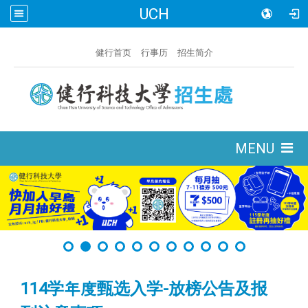
UCH
:::
健行首页
行事历
招生简介
:::
MENU
114学年度甄选入学-放榜公告及报