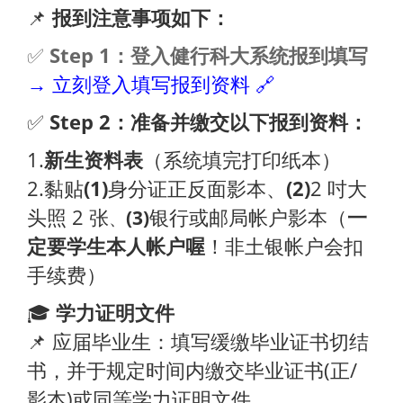
📌
报到注意事项如下：
✅
Step 1：登入健行科大系统报到填写
→ 立刻登入填写报到资料 🔗
✅
Step 2：准备并缴交以下报到资料：
1.
新生资料表
（系统填完打印纸本）
2.黏贴
(1)
身分证正反面影本、
(2)
2 吋大
头照 2 张
银行或邮局帐户影本（
一
(3)
、
定要学生本人帐户喔
！非土银帐户会扣
手续费）
🎓
学力证明文件
📌 应届毕业生：填写缓缴毕业证书切结
书，并于规定时间内缴交毕业证书(正/
影本)或同等学力证明文件