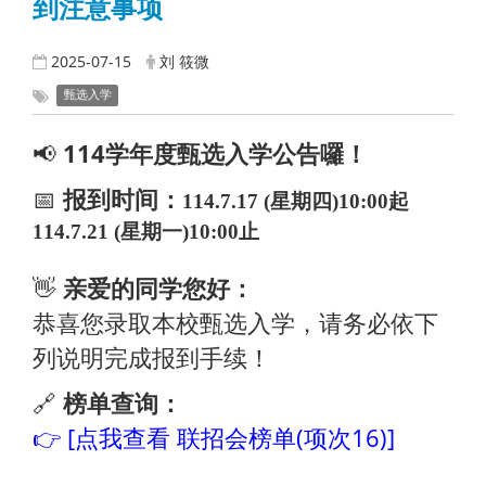
到注意事项
2025-07-15
刘 筱微
甄选入学
📢
114学年度甄选入学公告囉！
📅
报到时间：
114.7.17 (星期四)10:00起
114.7.21 (星期一)10:00止
👋
亲爱的同学您好：
恭喜您录取本校甄选入学，请务必依下
列说明完成报到手续！
🔗
榜单查询：
👉 [点我查看 联招会榜单(项次16)]