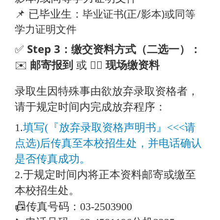
📌 已毕业生：
毕业证书(正/影本)或同等
学力证明文件
✅
Step 3：缴交资料方式（二选一）：
✉️
邮寄报到
或 🙋‍♂️
现场缴资料
录取生因特殊事由欲放弃录取资格者，
请于规定时间内完成放弃程序：
1.
填写(『放弃录取资格声明书』<<<请
点选)后传真至本校招生处，并电话确认
是否传真成功。
2.于规定时间内将正本资料邮寄或缴至
本校招生处。
📠
传真号码：03-2503900