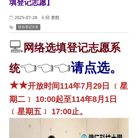
填登记志愿】
2025-07-28
邱 资凯
联合登记分发
💻
网络选填登记志愿系
👈👈👈
请点选。
统
★
★
开放时间114年7月29日 ﹝星
期二﹞ 10:00起至114年8月1日
﹝星期五﹞ 17:00止。