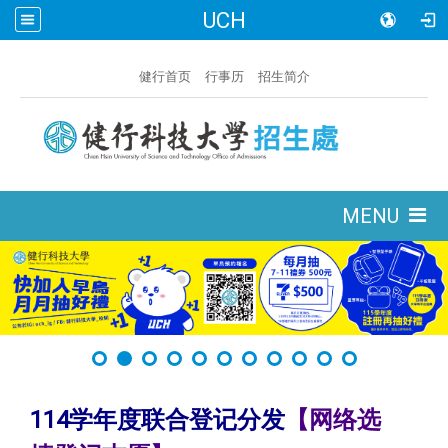
UCH
:::
健行首页
行事历
招生简介
:::
MENU
114学年度联合登记分发
【网络选