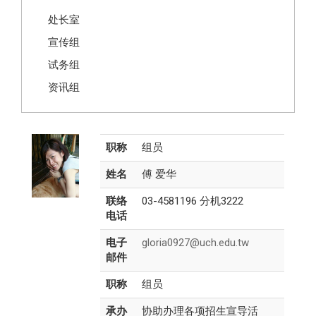
处长室
宣传组
试务组
资讯组
职称
组员
姓名
傅 爱华
联络
03-4581196 分机3222
电话
电子
gloria0927@uch.edu.tw
邮件
职称
组员
承办
协助办理各项招生宣导活