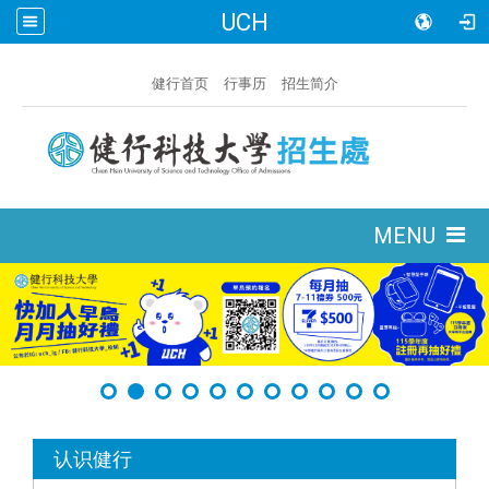
UCH
:::
健行首页
行事历
招生简介
:::
MENU
:::
认识健行