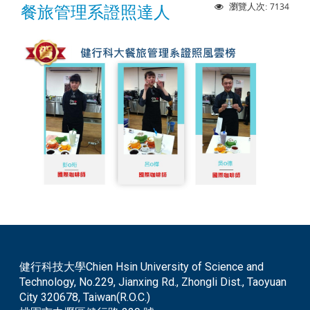
7134
瀏覽人次:
餐旅管理系證照達人
健行科技大學Chien Hsin University of Science and
Technology, No.229, Jianxing Rd., Zhongli Dist., Taoyuan
City 320678, Taiwan(R.O.C.)