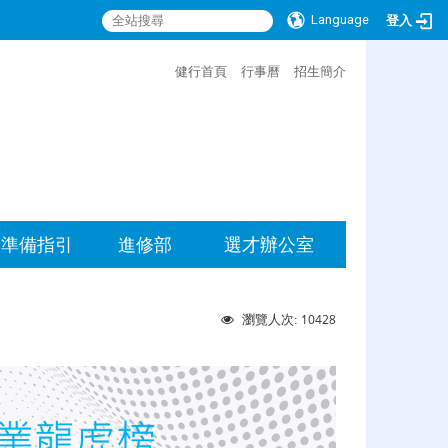
Language
登入
:::
健行首頁
行事曆
招生簡介
準備指引
進修部
選才辦公室
10428
瀏覽人次: