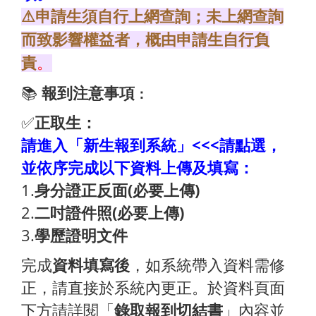
⚠申請生須自行上網查詢；未上網查詢
而致影響權益者，概由申請生自行負
責
。
📚
報到注意事項
：
✅
正取生：
請進入「新生報到系統」<<<請點選，
並依序完成以下資料上傳及填寫：
1.
身分證正反面(必要上傳)
2.
二吋證件照(必要上傳)
3.
學歷證明文件
完成
資料填寫後
，如系統帶入資料需修
正，請直接於系統內更正。於資料頁面
下方請詳閱「
錄取報到切結書
」內容並