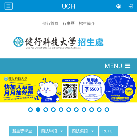
UCH
:::
健行首頁
行事曆
招生簡介
:::
MENU
:::
新生獎學金
四技聯招
四技獨招
ROTC