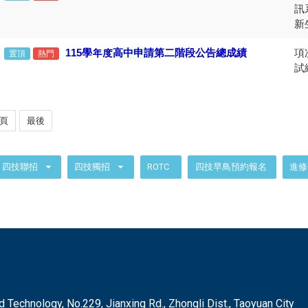
訊
新
115
學年度
高中申請
第二階段公告總成績
項
置頂
熱門
試
頁
最後
四技聯招
四技獨招
ROTC
四技早鳥預約報名
進修
hnology, No.229, Jianxing Rd., Zhongli Dist., Taoyuan City