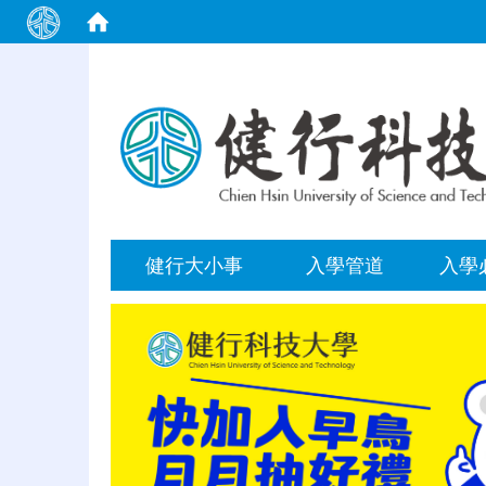
:::
健行大小事
入學管道
入學