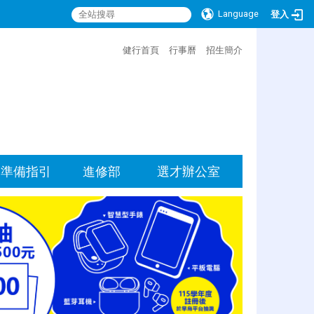
Language
登入
:::
健行首頁
行事曆
招生簡介
準備指引
進修部
選才辦公室