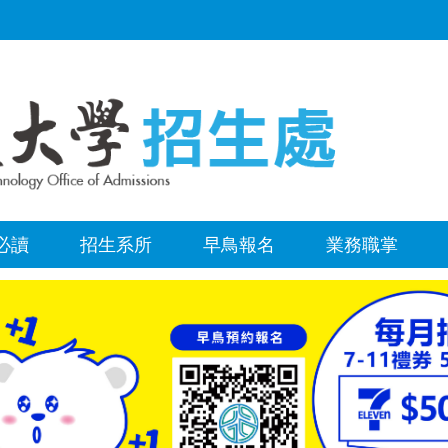
必讀
招生系所
早鳥報名
業務職掌