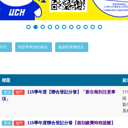
OTC
四技早鳥預約報名
進修部單獨招生
標題
超
115
學年度【聯合登記分發】
「新生報到注意事
1
置頂
熱門
統
項」
新
系
115
學年度聯合登記分發
【
個別繳費時程提醒】
置頂
熱門