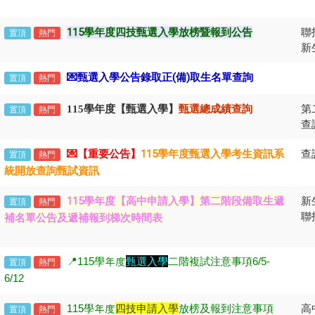
115學年度四技甄選入學放榜暨報到公告
聯
置頂
熱門
新
💌甄選
入學公告錄取正(備)取生名單查詢
置頂
熱門
第
115學年度【甄選入學】
甄選總成績查詢
置頂
熱門
查
💌【重要公告】
115學年度甄選入學考生資訊系
查
置頂
熱門
統開放查詢甄試資訊
第二階段備取生遞
115學年度【高中申請入學】
新
置頂
熱門
聯
補名單公告及遞補報到梯次時間表
📍115
學年度
甄選入學
二階複試注意事項6/5-
置頂
熱門
6/12
115
學年度
四技申請入學
放榜及報到注意事項
高
置頂
熱門