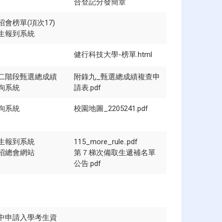
合登記分發簡章
招會榜單(項次17)
生報到系統
健行科技大學-榜單.html
二階段甄選總成績
附錄九_甄選總成績複查申
詢系統
請表.pdf
詢系統
校園地圖_2205241.pdf
生報到系統
115_more_rule..pdf
招總會網站
第７梯次備取生遞補名單
公告.pdf
中申請入學考生資