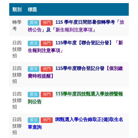
類別
標題
轉學
115
學年度日間部暑假轉學考「
放
置頂
熱門
考
榜公告
」及「
新生報到注意事項
」
日四
115
學年度【聯合登記分發】
「新
置頂
熱門
技聯
生報到注意事項」
招
日四
115
學年度聯合登記分發
【
個別繳
置頂
熱門
技聯
費時程提醒】
招
日四
115學年度四技甄選入學放榜暨報
置頂
熱門
技聯
到公告
招
日四
💌甄選
入學公告錄取正(備)取生名
置頂
熱門
技聯
單查詢
招