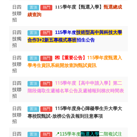
日四
115學年度【甄選入學】
甄選總成
置頂
熱門
技聯
績查詢
招
日四
115
學年度
技術型高中與科技大學
置頂
熱門
技獨
合作3+2新五專模式專班
招生公告
招
日四
💌【重要公告】
115學年度甄選入
置頂
熱門
技聯
學考生資訊系統開放查詢甄試資訊
招
日四
第二
115學年度【高中申請入學】
置頂
熱門
技聯
階段備取生遞補名單公告及遞補報到梯次時間表
招
日四
115學年度身心障礙學生升大學大
置頂
熱門
技聯
專校院甄試-放榜公告及報到注意事項
招
日四
📍115
學年度
甄選入學
二階複試注
置頂
熱門