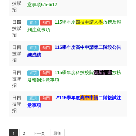
技聯
意事項6/5-6/12
招
日四
115
學年度
四技申請入學
放榜及報
置頂
熱門
技聯
到注意事項
招
日四
115
學年度
高中申請
第二階段公告
置頂
熱門
技聯
總成績
招
日四
115
學年度科技校院
繁星計畫
放榜
置頂
熱門
技聯
及報到注意事項
招
日四
📍115
學年度
高中申請
二階複試注
置頂
熱門
技聯
意事項
招
1
2
下一頁
最後