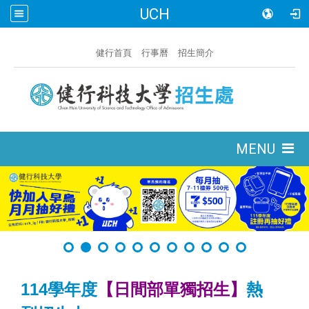
UCH
:::
健行首頁
行事曆
招生簡介
:::
MENU
114學年度
【日間部單獨招生】
熱