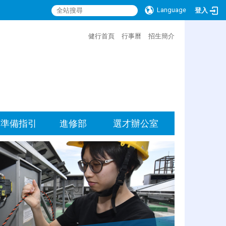
Language
登入
:::
健行首頁
行事曆
招生簡介
準備指引
進修部
選才辦公室