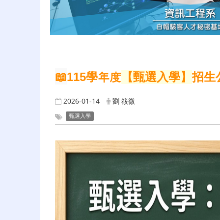
📖
115
學年度
【甄選入學】
招生
2026-01-14
劉 筱微
甄選入學