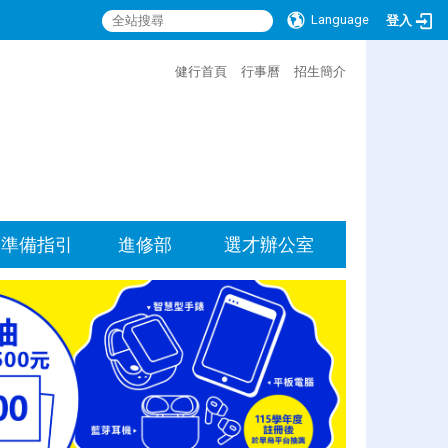
Language
登入
:::
健行首頁
行事曆
招生簡介
準備指引
進修部
選才辦公室