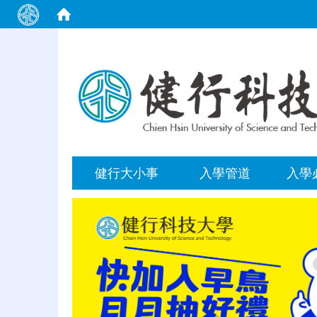
:::
健行大小事
入學管道
入學