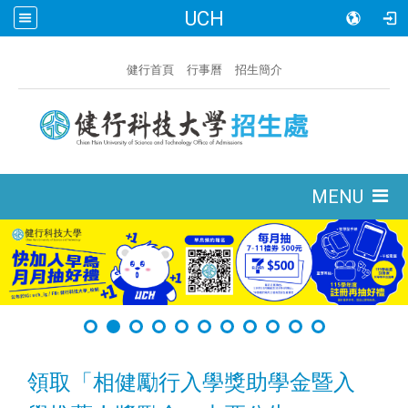
UCH
:::
健行首頁
行事曆
招生簡介
:::
MENU
領取「相健勵行入學獎助學金暨入