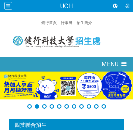
UCH
:::
健行首頁
行事曆
招生簡介
:::
MENU
:::
四技聯合招生