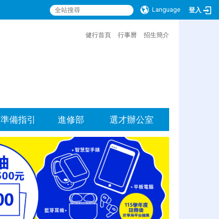
Language
登入
:::
健行首頁
行事曆
招生簡介
準備指引
進修部
選才辦公室