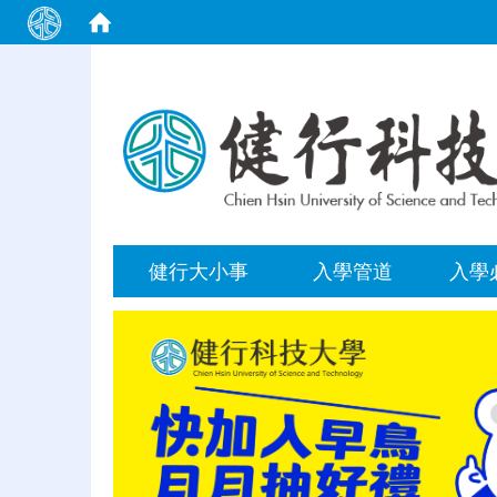
:::
健行大小事
入學管道
入學