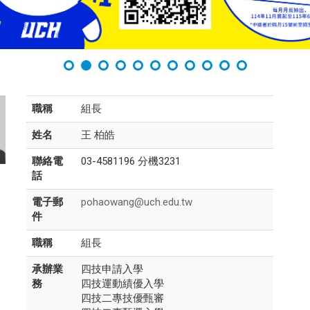
職稱
組長
姓名
王 柏皓
聯絡電
03-4581196 分機3231
話
電子郵
pohaowang@uch.edu.tw
件
職稱
組長
承辦業
四技申請入學
務
四技運動績優入學
四技二專技優甄審