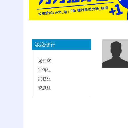
:::
認識健行
處長室
宣傳組
試務組
資訊組