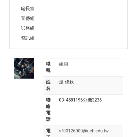
處長室
宣傳組
試務組
資訊組
職
組員
稱
姓
溫 偉欽
名
聯
03-4581196分機3236
絡
電
話
電
sf00126000@uch.edu.tw