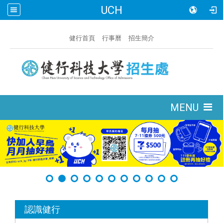
UCH
:::
健行首頁
行事曆
招生簡介
:::
MENU
:::
認識健行