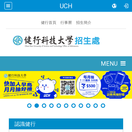
UCH
:::
健行首頁
行事曆
招生簡介
:::
MENU
:::
認識健行