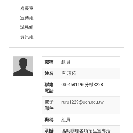
處長室
宣傳組
試務組
資訊組
職稱
組員
姓名
唐 璟茹
聯絡
03-4581196分機3228
電話
電子
ruru1229@uch.edu.tw
郵件
職稱
組員
承辦
協助辦理各項招生宣導活