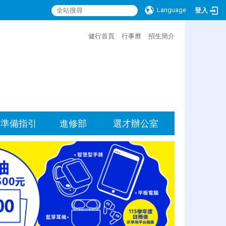
Language
登入
:::
健行首頁
行事曆
招生簡介
準備指引
進修部
選才辦公室