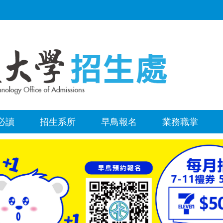
必讀
招生系所
早鳥報名
業務職掌