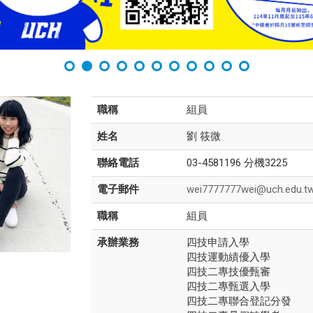
職稱
組員
姓名
劉 筱微
聯絡電話
03-4581196 分機3225
電子郵件
wei7777777wei@uch.edu.t
職稱
組員
承辦業務
四技申請入學
四技運動績優入學
四技二專技優甄審
四技二專甄選入學
四技二專聯合登記分發