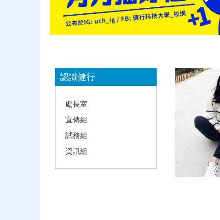
:::
認識健行
處長室
宣傳組
試務組
資訊組