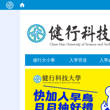
:::
健行大小事
入學管道
入學