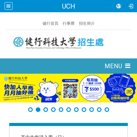
UCH
:::
健行首頁
行事曆
招生簡介
:::
MENU
:::