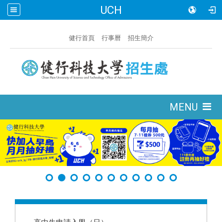
UCH
:::
健行首頁
行事曆
招生簡介
:::
MENU
:::