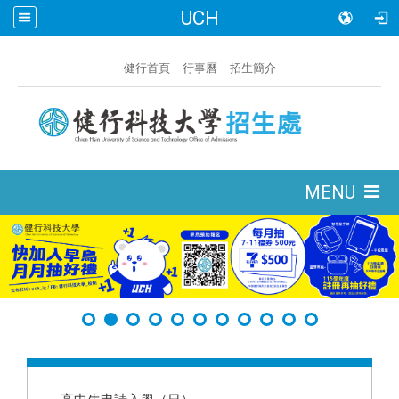
UCH
:::
健行首頁
行事曆
招生簡介
:::
MENU
:::