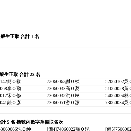
般生正取 合計 1 名
般生正取 合計 22 名
60142簡Ｏ叡
72060062謝Ｏ楨
52060102
60068李Ｏ勤
73060033高Ｏ菱
51060028
60017宋Ｏ修
73060032洪Ｏ琳
54060004
60041錢Ｏ彥
73060051游Ｏ潔
73060034
計 5 名 括號內數字為備取名次
63060066沈Ｏ紳
[備4]74060022張Ｏ淣
[備5]75060