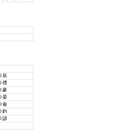
唐Ｏ辰
謝Ｏ禮
羅Ｏ豪
黃Ｏ晏
林Ｏ侖
梁Ｏ鈞
林Ｏ諺