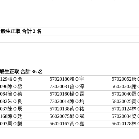
般生正取 合計 2 名
般生正取 合計 36 名
20129張Ｏ彥
57020180賴Ｏ宇
57020052
20096陳Ｏ丞
73020031曾Ｏ淳
56020202
20064簡Ｏ德
57020160楊Ｏ霆
57020040
20082朱Ｏ良
73020014陳Ｏ均
58020025
20037陳Ｏ辰
57020138蔡Ｏ祐
57020124
20168陳Ｏ廷
56020075邱Ｏ斌
57020034
20093周Ｏ樂
56020167黃Ｏ嘉
56020178