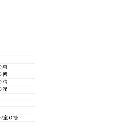
洪Ｏ惠
邱Ｏ博
林Ｏ晴
蔡Ｏ涵
907童Ｏ捷