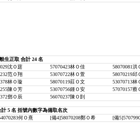
般生正取 合計 24 名
70029沈Ｏ莛
57070423林Ｏ佳
58070081
70232范Ｏ翔
53070722林Ｏ萱
58070219
70378林Ｏ璇
58070119莊Ｏ文
53070713
70255陳Ｏ芳
53070756鍾Ｏ安
57070157
70372鄧Ｏ辰
56070237陳Ｏ剴
計 5 名 括號內數字為備取名次
54070283何Ｏ熹
[備4]58070208鄭Ｏ希
[備5]57079