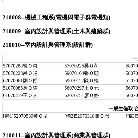
210008--機械工程系(電機與電子群電機類)
210009--室內設計與管理系(土木與建築群)
210010--室內設計與管理系(設計群)
一
57070288曾Ｏ惠
57070225吳Ｏ芮
580
57070228呂Ｏ暘
59070164張Ｏ頤
580
62070061劉Ｏ妤
59070157陳Ｏ輇
520
51070085詹Ｏ錥
56070297王Ｏ元
560
61070419王Ｏ人
52070751廖Ｏ婷
560
一般生備取 合
[備1]52070539黃Ｏ呈
[備2]52070318陳Ｏ恩
[備3]
210011--室內設計與管理系(商業與管理群)