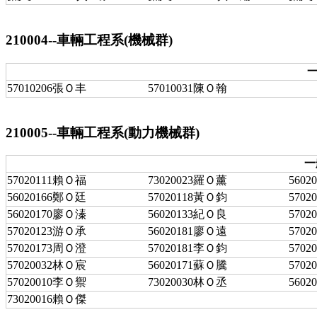
210004--車輛工程系(機械群)
一
57010206張Ｏ丰
57010031陳Ｏ翰
210005--車輛工程系(動力機械群)
一
57020111賴Ｏ福
73020023羅Ｏ薰
560
56020166鄭Ｏ廷
57020118黃Ｏ鈞
570
56020170廖Ｏ溱
56020133紀Ｏ良
570
57020123游Ｏ承
56020181廖Ｏ遠
570
57020173周Ｏ澄
57020181李Ｏ鈞
570
57020032林Ｏ宸
56020171蘇Ｏ騰
570
57020010李Ｏ禦
73020030林Ｏ丞
560
73020016賴Ｏ傑