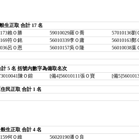
般生正取 合計 17 名
10173賴Ｏ勝
59010029羅Ｏ喬
57010136
10169符Ｏ銘
56010339李Ｏ庸
56010163
10036呂Ｏ恩
56010157吳Ｏ隆
56010038
計 5 名 括號內數字為備取名次
73010041陳Ｏ錥
[備4]56010111張Ｏ寶
[備5]56010
住民正取 合計 1 名
般生正取 合計 4 名
20159何Ｏ維
56020190潘Ｏ良