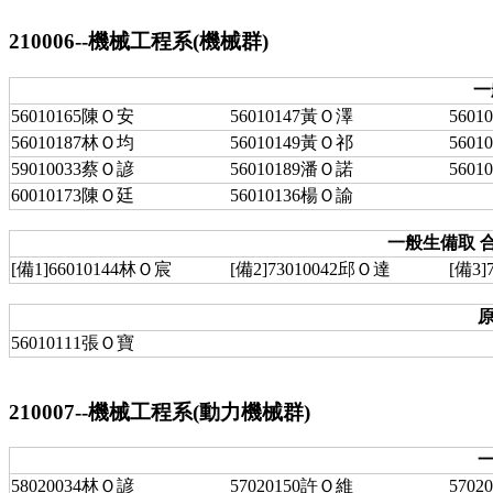
210006--機械工程系(機械群)
一
56010165陳Ｏ安
56010147黃Ｏ澤
560
56010187林Ｏ均
56010149黃Ｏ祁
560
59010033蔡Ｏ諺
56010189潘Ｏ諾
560
60010173陳Ｏ廷
56010136楊Ｏ諭
一般生備取 合
[備1]66010144林Ｏ宸
[備2]73010042邱Ｏ達
[備3]
原
56010111張Ｏ寶
210007--機械工程系(動力機械群)
一
58020034林Ｏ諺
57020150許Ｏ維
570