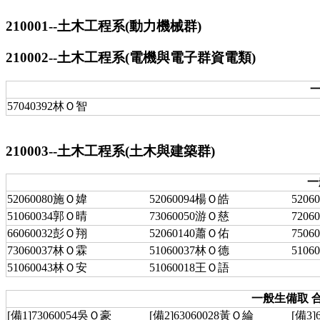
210001--土木工程系(動力機械群)
210002--土木工程系(電機與電子群資電類)
一
57040392林Ｏ智
210003--土木工程系(土木與建築群)
一
52060080施Ｏ媁
52060094楊Ｏ皓
520
51060034郭Ｏ晴
73060050游Ｏ慈
720
66060032彭Ｏ翔
52060140蕭Ｏ佑
750
73060037林Ｏ霖
51060037林Ｏ德
510
51060043林Ｏ安
51060018王Ｏ語
一般生備取 合
[備1]73060054吳Ｏ豪
[備2]63060028黃Ｏ綸
[備3]