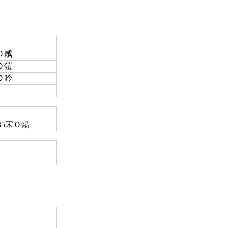
劉Ｏ咸
鄭Ｏ鎧
葉Ｏ吟
135宋Ｏ煬