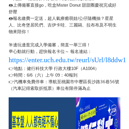
🍩上傳備審直接go，吃盒Mister Donut 甜甜圈慶祝完成好
舒壓
🍩報名繳費一定送，超人氣療癒萌娃/公仔隨機抽？星星
人、比奇堡居民們、吉伊卡哇、三麗鷗、拉布布及不明生
物來陪你！
🎯邊玩邊逛完成入學備審，簡直一舉三得！
💬心動就行動，趕快報名卡位～ 報名連結：
https://enter.uch.edu.tw/reurl/sUrl/l8ddw1
👉地點：健行科技大學 行政大樓10F（A1004）
👉時間：6/6（六）上午 09：40報到
桃園市中壢區長沙路36巷56號
👉汽機車免費停車：導航至
（汽車記得索取折抵票）車位有限停滿為止