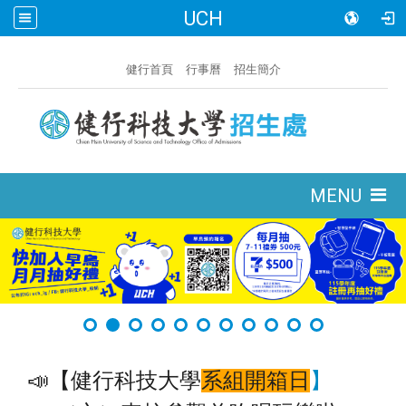
UCH
:::
健行首頁
行事曆
招生簡介
:::
MENU
】
📣【健行科技大學
系組開箱日