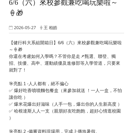
6/6（六）來校參觀兼吃喝玩樂啦～
🍦🎁
2026-05-27
王 柏皓
【健行科大系組開箱日】6/6（六）來校參觀兼吃喝玩樂啦
～🍦🎁
你還在考慮如何入學嗎？不管你是走📌甄選、聯登、獨
招、技優、高申、運動績優及進修部等入學管道，只要來
就對了！
🎯亮點 1 -人人都有，絕不偏心
✅ 爆好吃香噴噴麵包餐盒（來參加就送 ！一人一盒，不怕
讓你吃 ）
✅ 爆米花爆出好滋味（人手一包，爆出你的人生新高度 ）
✅ 哈根達斯人人一支（親朋好友吃飽飽，超好心情逛校園
）
🎯亮點 2 -備審資料現場用，完成上傳放暑假。