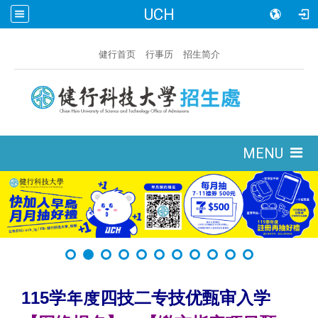
UCH
:::
健行首页
行事历
招生简介
:::
MENU
115
学年度四技二专技优甄审入学