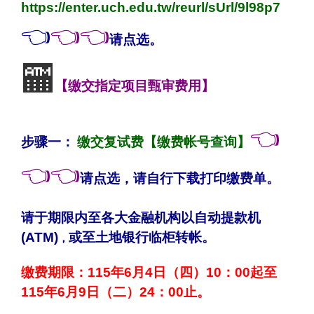
https://enter.uch.edu.tw/reurl/sUrl/9l98p7
👈
👈👈
请点选
。
🏧
【缴交指定项目甄审费用】
👈
步骤一：
缴交复试费【缴费帐号查询】
👈👈
请点选，请自行下载打印缴费单
。
请于期限内至各大金融机构以自动提款机
(ATM)
或至土地银行临柜转帐。
，
缴费期限：115年6月4日（四）10：00起至
115年6月9日（二）24：00止。