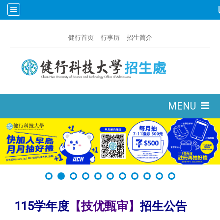
:::
健行首页
行事历
招生简介
:::
MENU
115学年度
【技优甄审】
招生公告